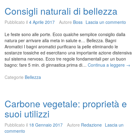
i
Consigli naturali di bellezza
t
à
f
Pubblicato il
4 Aprile 2017
Autore
Boss
Lascia un commento
i
s
Le feste sono alle porte. Ecco qualche semplice consiglio dalla
i
natura per arrivare alla meta in salute e… Bellezza. Bagni
c
Aromatici I bagni aromatici purificano la pelle eliminando le
a:
sostanze tossiche ed esercitano una importante azione distensiva
u
sul sistema nervoso. Ecco tre regole fondamentali per un buon
n
C
bagno: fare 5 min. di ginnastica prima di…
Continua a leggere
→
a
o
g
n
Categorie
Bellezza
r
s
a
i
n
g
Carbone vegetale: proprietà e
d
l
e
i
suoi utilizzi
m
n
e
a
Pubblicato il
18 Gennaio 2017
Autore
d
Redazione
Lascia un
t
commento
i
u