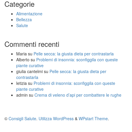
Categorie
a
l
t
e
Alimentazione
u
Bellezza
r
Salute
a
l
i
Commenti recenti
e
d
Maria
su
Pelle secca: la giusta dieta per contrastarla
u
Alberto
su
Problemi di insonnia: sconfiggila con queste
t
piante curative
i
giulia cantelmi
su
Pelle secca: la giusta dieta per
l
contrastarla
i
letizia
su
Problemi di insonnia: sconfiggila con queste
z
piante curative
z
admin
su
Crema di veleno d’api per combattere le rughe
i
©
Consigli Salute
.
Utilizza WordPress
&
WPstart Theme
.