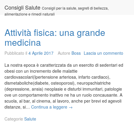
Vai
Consigli Salute
Consigli per la salute, segreti di bellezza,
al
alimentazione e rimedi naturali
contenuto
Attività fisica: una grande
medicina
Pubblicato il
4 Aprile 2017
Autore
Boss
Lascia un commento
La nostra epoca è caratterizzata da un esercito di sedentari ed
obesi con un incremento delle malattie
cardiovascolari(Ipertensione arteriosa, infarto cardiaco),
dismetaboliche(diabete, osteoporosi), neuropschiatriche
(depressione, ansia) neoplasie e disturbi immunitari, patologie
ove un comportamento inattivo ne ha un ruolo concausante. A
scuola, al bar, al cinema, al lavoro, anche per brevi ed agevoli
A
distanze, si…
Continua a leggere
→
t
t
Categorie
Salute
i
v