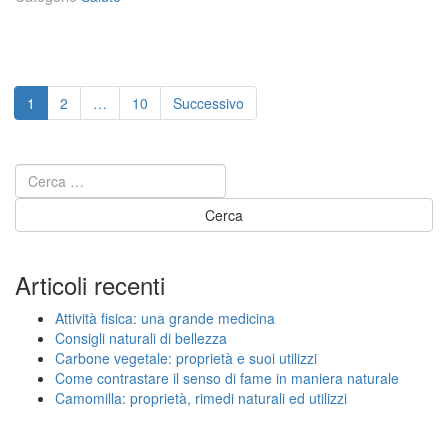
o
o
m
d
i
i
l
f
Paginazione
l
a
Page
Page
Page
1
2
…
10
Successivo
a:
m
degli
p
e
r
articoli
i
o
n
p
m
r
a
i
n
e
i
t
Articoli recenti
e
à,
r
r
Attività fisica: una grande medicina
a
i
Consigli naturali di bellezza
n
m
Carbone vegetale: proprietà e suoi utilizzi
a
e
Come contrastare il senso di fame in maniera naturale
t
d
Camomilla: proprietà, rimedi naturali ed utilizzi
u
i
r
n
a