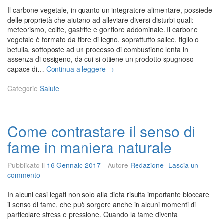
c
r
Il carbone vegetale, in quanto un integratore alimentare, possiede
i
a
delle proprietà che aiutano ad alleviare diversi disturbi quali:
n
l
meteorismo, colite, gastrite e gonfiore addominale. Il carbone
a
i
vegetale è formato da fibre di legno, soprattutto salice, tiglio o
d
betulla, sottoposte ad un processo di combustione lenta in
i
assenza di ossigeno, da cui si ottiene un prodotto spugnoso
b
C
capace di…
Continua a leggere
→
e
a
l
r
Categorie
Salute
l
b
e
o
z
n
z
Come contrastare il senso di
e
a
v
fame in maniera naturale
e
g
Pubblicato il
16 Gennaio 2017
Autore
Redazione
Lascia un
e
commento
t
a
In alcuni casi legati non solo alla dieta risulta importante bloccare
l
il senso di fame, che può sorgere anche in alcuni momenti di
e:
particolare stress e pressione. Quando la fame diventa
p