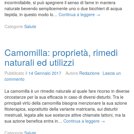
incontrollabile, si può spegnere il senso di fame in maniera
r
naturale bevendo semplicemente uno o due bicchieri di acqua
o
C
tiepida, in questo modo lo…
Continua a leggere
→
p
o
r
m
Categorie
Salute
i
e
e
c
t
o
à
Camomilla: proprietà, rimedi
n
e
t
s
naturali ed utilizzi
r
u
a
o
Pubblicato il
14 Gennaio 2017
Autore
Redazione
Lascia un
s
i
commento
t
u
a
t
La camomilla è un rimedio naturale al quale fare ricorso in diverse
r
i
circostanze per la sua efficacia in caso di diversi disturbi. Tra le
e
l
principali virtù della camomilla bisogna menzionare la sua azione
i
i
fitoterapica, soprattutto della variante matricaria, sui disturbi
l
z
mestruali, legata alle sue sostanze attive chiamate lattoni, ma la
s
z
C
sua azione benefica entra in…
Continua a leggere
→
e
i
a
n
m
Categorie
Salute
s