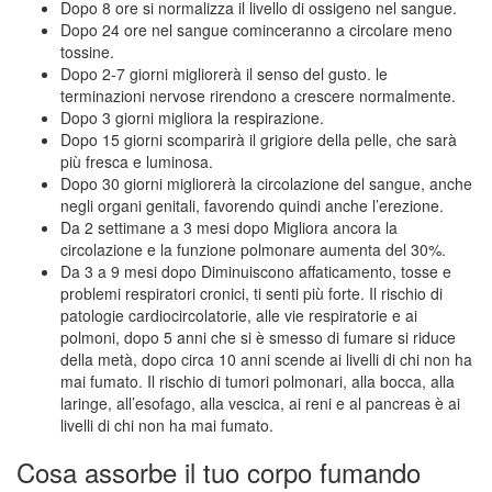
Dopo 8 ore si normalizza il livello di ossigeno nel sangue.
Dopo 24 ore nel sangue cominceranno a circolare meno
tossine.
Dopo 2-7 giorni migliorerà il senso del gusto. le
terminazioni nervose rirendono a crescere normalmente.
Dopo 3 giorni migliora la respirazione.
Dopo 15 giorni scomparirà il grigiore della pelle, che sarà
più fresca e luminosa.
Dopo 30 giorni migliorerà la circolazione del sangue, anche
negli organi genitali, favorendo quindi anche l’erezione.
Da 2 settimane a 3 mesi dopo Migliora ancora la
circolazione e la funzione polmonare aumenta del 30%.
Da 3 a 9 mesi dopo Diminuiscono affaticamento, tosse e
problemi respiratori cronici, ti senti più forte. Il rischio di
patologie cardiocircolatorie, alle vie respiratorie e ai
polmoni, dopo 5 anni che si è smesso di fumare si riduce
della metà, dopo circa 10 anni scende ai livelli di chi non ha
mai fumato. Il rischio di tumori polmonari, alla bocca, alla
laringe, all’esofago, alla vescica, ai reni e al pancreas è ai
livelli di chi non ha mai fumato.
Cosa assorbe il tuo corpo fumando