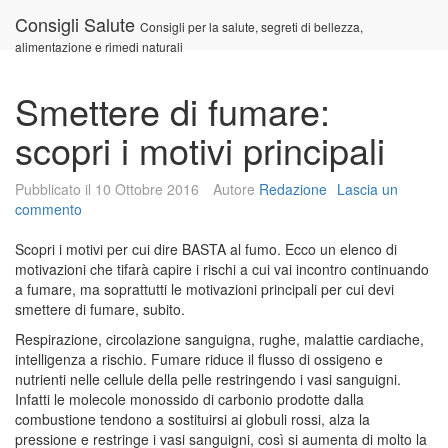
Vai
Consigli Salute
Consigli per la salute, segreti di bellezza,
al
alimentazione e rimedi naturali
contenuto
Smettere di fumare:
scopri i motivi principali
Pubblicato il
10 Ottobre 2016
Autore
Redazione
Lascia un
commento
Scopri i motivi per cui dire BASTA al fumo. Ecco un elenco di
motivazioni che tifarà capire i rischi a cui vai incontro continuando
a fumare, ma soprattutti le motivazioni principali per cui devi
smettere di fumare, subito.
Respirazione, circolazione sanguigna, rughe, malattie cardiache,
intelligenza a rischio. Fumare riduce il flusso di ossigeno e
nutrienti nelle cellule della pelle restringendo i vasi sanguigni.
Infatti le molecole monossido di carbonio prodotte dalla
combustione tendono a sostituirsi ai globuli rossi, alza la
pressione e restringe i vasi sanguigni, così si aumenta di molto la