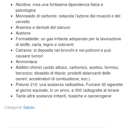
Nicotina: crea una fortissima dipendenza fisica e
psicologica
Monossido di carbonio: ostacola l’azione dei muscoli e del
cervello
Arsenico e derivati del cianuro
Acetone
Formaldeide: un gas irritante adoperato per la lavorazione
di stoffe, carta, legno e coloranti
Catrame: si deposita nei bronchi e nei polmoni e può
causare tumori
Ammoniaca
Additivi chimici (acido silicico, carbonico, acetico, formico,
benzoico; diossido di titanio; prodotti sbiancanti delle
ceneri; acceleratori di combustione, ecc.)
Polonio 210: una sostanza radioattiva. Fumare 30 sigarette
al giorno equivale, in un anno, a 300 radiografie al torace
Tante altre sostanze irritanti, tossiche e cancerogene
Categorie
Salute