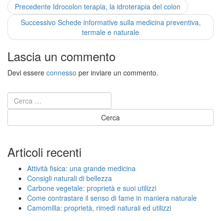
Navigazione
Previous
Precedente
Idrocolon terapia, la idroterapia del colon
post:
articoli
Next
Successivo
Schede informative sulla medicina preventiva,
post:
termale e naturale
Lascia un commento
Devi essere
connesso
per inviare un commento.
Articoli recenti
Attività fisica: una grande medicina
Consigli naturali di bellezza
Carbone vegetale: proprietà e suoi utilizzi
Come contrastare il senso di fame in maniera naturale
Camomilla: proprietà, rimedi naturali ed utilizzi