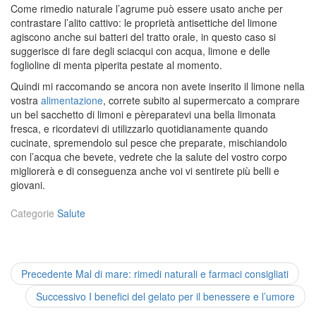
Come rimedio naturale l’agrume può essere usato anche per
contrastare l’alito cattivo: le proprietà antisettiche del limone
agiscono anche sui batteri del tratto orale, in questo caso si
suggerisce di fare degli sciacqui con acqua, limone e delle
foglioline di menta piperita pestate al momento.
Quindi mi raccomando se ancora non avete inserito il limone nella
vostra
alimentazione
, correte subito al supermercato a comprare
un bel sacchetto di limoni e pèreparatevi una bella limonata
fresca, e ricordatevi di utilizzarlo quotidianamente quando
cucinate, spremendolo sul pesce che preparate, mischiandolo
con l’acqua che bevete, vedrete che la salute del vostro corpo
migliorerà e di conseguenza anche voi vi sentirete più belli e
giovani.
Categorie
Salute
Navigazione
Previous
Precedente
Mal di mare: rimedi naturali e farmaci consigliati
post:
articoli
Next
Successivo
I benefici del gelato per il benessere e l’umore
post: