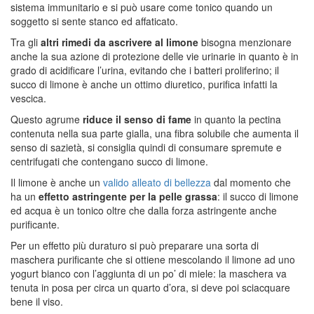
sistema immunitario e si può usare come tonico quando un
soggetto si sente stanco ed affaticato.
Tra gli
altri rimedi da ascrivere al limone
bisogna menzionare
anche la sua azione di protezione delle vie urinarie in quanto è in
grado di acidificare l’urina, evitando che i batteri proliferino; il
succo di limone è anche un ottimo diuretico, purifica infatti la
vescica.
Questo agrume
riduce il senso di fame
in quanto la pectina
contenuta nella sua parte gialla, una fibra solubile che aumenta il
senso di sazietà, si consiglia quindi di consumare spremute e
centrifugati che contengano succo di limone.
Il limone è anche un
valido alleato di bellezza
dal momento che
ha un
effetto astringente per la pelle grassa
: il succo di limone
ed acqua è un tonico oltre che dalla forza astringente anche
purificante.
Per un effetto più duraturo si può preparare una sorta di
maschera purificante che si ottiene mescolando il limone ad uno
yogurt bianco con l’aggiunta di un po’ di miele: la maschera va
tenuta in posa per circa un quarto d’ora, si deve poi sciacquare
bene il viso.