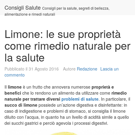
Vai
Consigli Salute
Consigli per la salute, segreti di bellezza,
al
alimentazione e rimedi naturali
contenuto
Limone: le sue proprietà
come rimedio naturale per
la salute
Pubblicato il
31 Agosto 2016
Autore
Redazione
Lascia un
commento
Il
limone
è un frutto che annovera numerose
proprietà e
benefici
che lo rendono un alimento da utilizzare come
rimedio
naturale per trattare diversi
problemi di salute
. In particolare, il
succo di limone
possiede un’azione digestiva e disinfettante: in
caso di indigestione e problemi di stomaco, si consiglia il limone
diluito con l’acqua, in quanto ha un livello di acidità simile a quello
dei succhi gastrici e perciò agevola i processi digestivi.