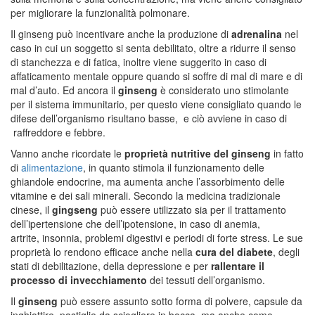
per migliorare la funzionalità polmonare.
Il ginseng può incentivare anche la produzione di
adrenalina
nel
caso in cui un soggetto si senta debilitato, oltre a ridurre il senso
di stanchezza e di fatica, inoltre viene suggerito in caso di
affaticamento mentale oppure quando si soffre di mal di mare e di
mal d’auto. Ed ancora il
ginseng
è considerato uno stimolante
per il sistema immunitario, per questo viene consigliato quando le
difese dell’organismo risultano basse, e ciò avviene in caso di
raffreddore e febbre.
Vanno anche ricordate le
proprietà nutritive del ginseng
in fatto
di
alimentazione
, in quanto stimola il funzionamento delle
ghiandole endocrine, ma aumenta anche l’assorbimento delle
vitamine e dei sali minerali. Secondo la medicina tradizionale
cinese, il
gingseng
può essere utilizzato sia per il trattamento
dell’ipertensione che dell’ipotensione, in caso di anemia,
artrite, insonnia, problemi digestivi e periodi di forte stress. Le sue
proprietà lo rendono efficace anche nella
cura del diabete
, degli
stati di debilitazione, della depressione e per
rallentare il
processo di invecchiamento
dei tessuti dell’organismo.
Il
ginseng
può essere assunto sotto forma di polvere, capsule da
inghiottire, pastiglie da sciogliere in bocca, ma anche come