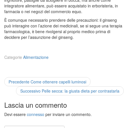
integratore alimentare, può essere acquistato in erboristeria, in
farmacia o nei negozi del commercio equo.
È comunque necessario prendere delle precauzioni: il ginseng
può interagire con l’azione dei medicinali, se si segue una terapia
farmacologica, è bene rivolgersi al proprio medico prima di
decidere per l’assunzione del ginseng.
Categorie
Alimentazione
Navigazione
Previous
Precedente
Come ottenere capelli luminosi
post:
articoli
Next
Successivo
Pelle secca: la giusta dieta per contrastarla
post:
Lascia un commento
Devi essere
connesso
per inviare un commento.