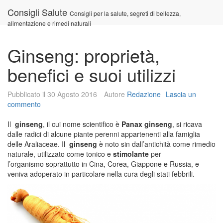
Vai
Consigli Salute
Consigli per la salute, segreti di bellezza,
al
alimentazione e rimedi naturali
contenuto
Ginseng: proprietà,
benefici e suoi utilizzi
Pubblicato il
30 Agosto 2016
Autore
Redazione
Lascia un
commento
Il
ginseng
, il cui nome scientifico è
Panax ginseng
, si ricava
dalle radici di alcune piante perenni appartenenti alla famiglia
delle Araliaceae. Il
ginseng
è noto sin dall’antichità come rimedio
naturale, utilizzato come tonico e
stimolante
per
l’organismo soprattutto in Cina, Corea, Giappone e Russia, e
veniva adoperato in particolare nella cura degli stati febbrili.